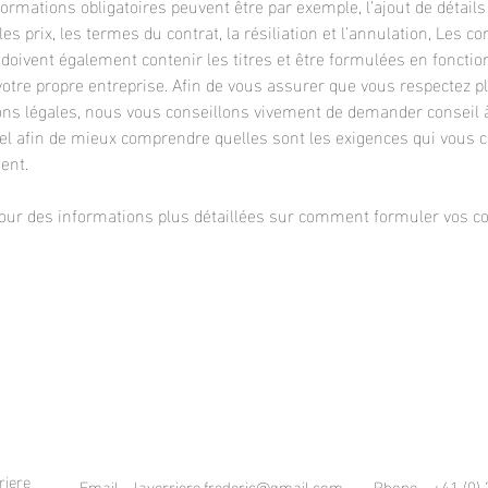
nformations obligatoires peuvent être par exemple, l’ajout de détail
 les prix, les termes du contrat, la résiliation et l’annulation, Les c
n doivent également contenir les titres et être formulées en fonctio
votre propre entreprise. Afin de vous assurer que vous respectez 
ions légales, nous vous conseillons vivement de demander conseil 
el afin de mieux comprendre quelles sont les exigences qui vous 
ent.
our des informations plus détaillées sur comment formuler vos co
riere
Email - laverriere.frederic@gmail.com Phone - +41 (0) 