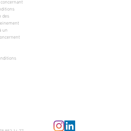
s concernant
onditions
n des
pleinement
à un
concernent
nditions
78 852 14 77