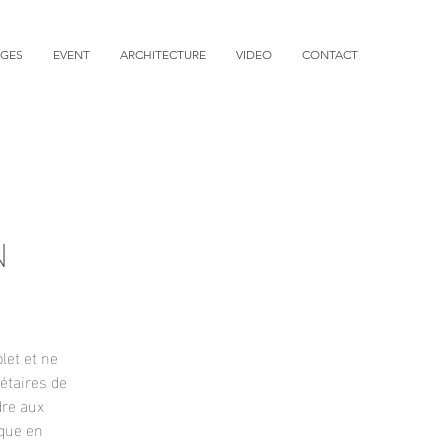
AGES
EVENT
ARCHITECTURE
VIDEO
CONTACT
N
let et ne
iétaires de
dre aux
ique en